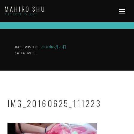
Skip
MAHIRO SHU
to
content
THE CORE IS LOVE
2016年6月25日
DATE POSTED :
CATEGORIES :
IMG_20160625_111223