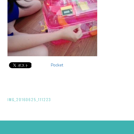
Pocket
投
IMG_20160625_111223
稿
ナ
ビ