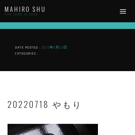
Skip
MAHIRO SHU
to
content
THE CORE IS LOVE
2023年3月22日
DATE POSTED :
CATEGORIES :
20220718 やもり