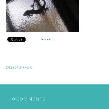
Pocket
投
20220718 やもり
稿
ナ
ビ
ゲ
0 COMMENTS
ー