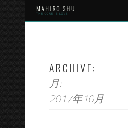
Skip
MAHIRO SHU
to
content
THE CORE IS LOVE
ARCHIVE:
月:
2017年10月