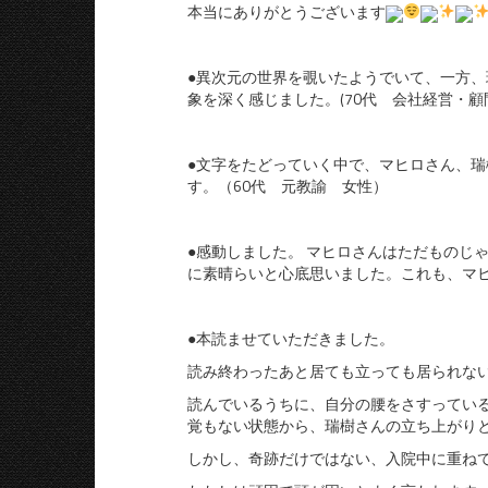
本当にありがとうございます
●異次元の世界を覗いたようでいて、一方、
象を深く感じました。(70代 会社経営・
●文字をたどっていく中で、マヒロさん、
す。（60代 元教諭 女性）
●感動しました。 マヒロさんはただものじ
に素晴らいと心底思いました。これも、マヒ
●本読ませていただきました。
読み終わったあと居ても立っても居られな
読んでいるうちに、自分の腰をさすってい
覚もない状態から、瑞樹さんの立ち上がり
しかし、奇跡だけではない、入院中に重ね