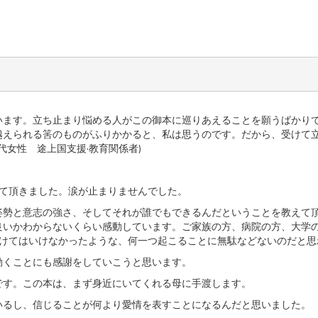
います。立ち止まり悩める人がこの御本に巡りあえることを願うばかり
越えられる筈のものがふりかかると、私は思うのです。だから、受けて
代女性 途上国支援·教育関係者)
せて頂きました。涙が止まりませんでした。
姿勢と意志の強さ、そしてそれが誰でもできるんだということを教えて頂
良いかわからないくらい感動しています。ご家族の方、病院の方、大学
欠けてはいけなかったような、何一つ起こることに無駄などないのだと思
動くことにも感謝をしていこうと思います。
です。この本は、まず身近にいてくれる母に手渡します。
いるし、信じることが何より愛情を表すことになるんだと思いました。