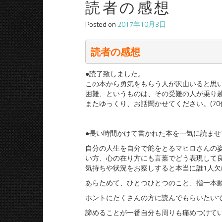
読者の感想
Posted on
2017年10月3日
読者の感想
●読了致しました。
この本から勇気をもらう人が沢山いると思
困難、というものは、その受難の人が乗り
またゆっくり、お話聞かせてください。(70
●長い時間かけて書かれた本を一気に読ま
自分の人生を自分で舵をとるマヒロさんの
い方、心の在り方にも言葉でどう表現して
気持ちや状況をお察しすると本当に誰1人
あらためて、ひとつひとつのこと、指一本
ホントにたくさんの方に読んでもらいたい
諦めることが一番自分も周りも痛めつけて