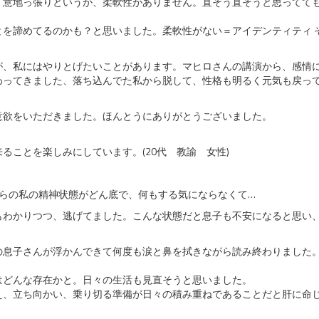
。意地っ張りというか、柔軟性がありません。直そう直そうと思ってて
とを諦めてるのかも？と思いました。柔軟性がない＝アイデンティティ 
が、私にはやりとげたいことがあります。マヒロさんの講演から、感情
わってきました、落ち込んでた私から脱して、性格も明るく元気も戻っ
意欲をいただきました。ほんとうにありがとうございました。
ることを楽しみにしています。(20代 教諭 女性)
からの私の精神状態がどん底で、何もする気にならなくて…
もわかりつつ、
逃げてました。こんな状態だと息子も不安になると思い
の息子さんが浮かんできて何度も涙と鼻を拭きながら読み
終わりました
はどんな存在かと。日々の生活も見直そうと思いました。
え、立ち向かい、
乗り切る準備が日々の積み重ねであることだと肝に命