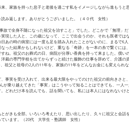
将来、
家族を持った息子と老後を過ごす私をイメージしながら進もうと
を読み返します。ありがとうございました。（４０代 女性）
療事故で全身不随になった祖父を治すこと」でした。どこかで「無理」だ
を実現した人と、この歳になって、ここで出会うのか、それも医者では
の日あの時の病室には一度も足を踏み入れたことがないのに、まるで6人
重なった結果かもしれないけど、重なる「奇跡」を一本の糸で繋ぐには
ですね。祖父のお葬式の日、病院が分厚い香典を持って来ました。償い
、洋裁の専門学校を出てからずっと続けた服飾の仕事を辞めて、介護の資
年を、祖父と祖母の2人の11年を、家族の11年をどんなお金にも変えら
ど、事実を受け入れて、出来る最大限をやってのけた祖父の前向きさと
さんが乗り越えてきた「事実」はこうやって知ることはできても、一人一
す。どれだけ本を読んでも、話を聞いても、私には本人にはなれないけ
あとがきも全部。いろいろ考えたり、思い出したり、久々に祖父と会話を
ています。（20代 大学生・塾講師 女性）