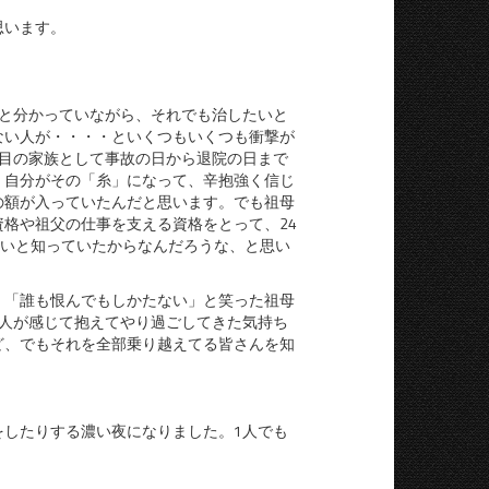
思
います。
と分かっていながら、それでも治したいと
ない人が・・・・といくつもいくつも衝撃が
目の家族として事故の日から退院の日まで
、自分がその「糸」になって、辛抱強く信じ
の額が入っていたんだと思います。でも祖母
格や祖父の仕事を支える資格をとって、24
れないと知っていたからなんだろうな、と思い
、「誰も恨んでもしかたない」と笑った祖母
人が感じて抱えてやり過ごしてきた気持ち
ど、でもそれを全部乗り越えてる皆さんを知
したりする濃い夜になりました。1人でも