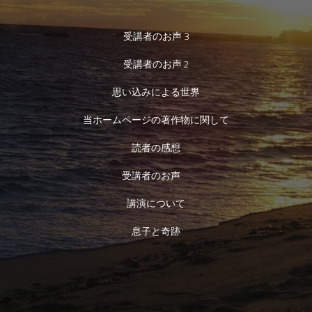
受講者のお声 3
受講者のお声 2
思い込みによる世界
当ホームページの著作物に関して
読者の感想
受講者のお声
講演について
息子と奇跡