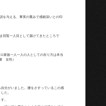
訓を与える、
事実の重みで感銘深いとの印
ま回覧一人目として届けてきたところで
ヒロ家族一人一人の人としての在り方は本当
者 女性）
る自分がいました。腰をさすっているこの感
ました。
ます。