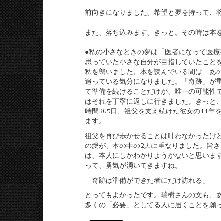
前向きになりました、希望と夢を持って、
また、落ち込みます、きっと。その時は本
●私の小さなときの夢は「医者になって医
思っていた小さな自分が目指していたこと
私を襲いました。本を読んでいる間は、あ
追っている気分になりました。「奇跡」が
て準備を続けることだけが、唯一の可能性
はそれを丁寧に返しに行きました。きっと
時間365日、祖父を支え続けた彼女の11
ます。
祖父を再び歩かせることは叶わなかったけ
の愛が、本の中の2人に重なりました。皆
は、本人にしかわかりようがないと思いま
って、勇気が湧いてきますね。
「奇跡は準備ができた者にだけ訪れる」
とってもよかったです。瑞樹さんの文も、
多くの「必要」としてる人に届くことを願っ