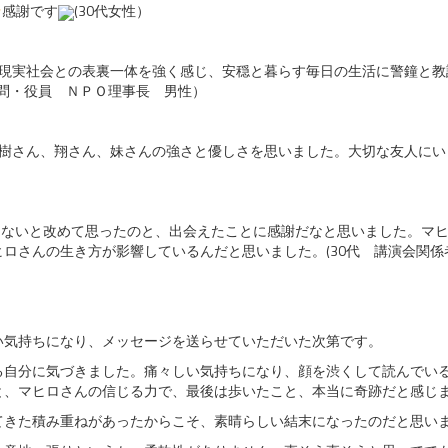
感謝です
(30代女性）
現実社会との表裏一体を強く感じ、
安穏と暮らす毎日の生活に警鐘と教
顧問・役員 ＮＰＯ理事長 男性）
瑞樹さん、翔さん、妹さんの強さと優しさを思いました。大切な友人にい
ゃないと改めて思ったのと、出会えたことに感謝だなと思いました。マ
ロさんの生き方が影響しているんだと思いました。(30代 講演会関係
い気持ちになり、メッセージを送らせていただいた次第です。
る自分に気づきました。痛々しい気持ちになり、顔を渋くして読んでい
と、マヒロさんの信じる力で、最後は歩いたこと、本当に奇跡だと感じ
てきた積み重ねがあったからこそ、素晴らしい結末になったのだと思い