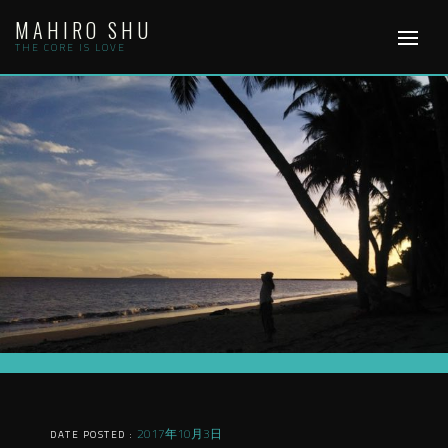
Skip
MAHIRO SHU
to
content
THE CORE IS LOVE
2017年10月3日
DATE POSTED :