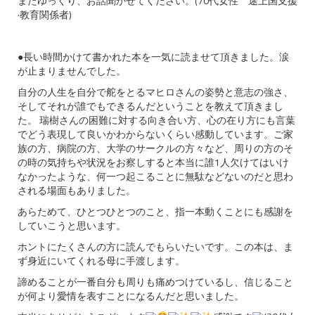
またゆっくり、お話聞かせてください。(70代女性 途上国支援
·教育関係者)
●長い時間かけて書かれた本を一気に読ませて頂きました。涙
が止まりませんでした。
自分の人生を自分で舵をとるマヒロさんの姿勢と意志の強さ、
そしてそれが誰でもできるんだということを教えて頂きまし
た。 瑞樹さんの困難に対する向き合い方、心の在り方にも言葉
でどう表現して良いかわからないくらい感動しています。ご家
族の方、病院の方、大学のサークルの方々など、周りの方のそ
の時の気持ちや状況をお察しすると本当に誰1人欠けてはいけ
なかったような、何一つ起こることに無駄などないのだと思わ
される場面もありました。
あらためて、ひとつひとつのこと、指一本動くことにも感謝を
していこうと思います。
ホントにたくさんの方に読んでもらいたいです。この本は、ま
ず身近にいてくれる母に手渡します。
諦めることが一番自分も周りも痛めつけているし、信じること
が何より愛情を表すことになるんだと思いました。