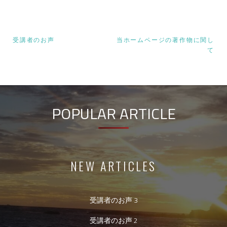
投
受講者のお声
当ホームページの著作物に関し
て
稿
ナ
ビ
ゲ
POPULAR ARTICLE
ー
シ
ョ
NEW ARTICLES
ン
受講者のお声 3
受講者のお声 2