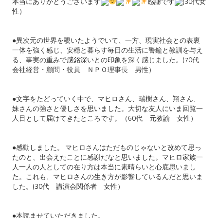
本当にありがとうございます
感謝です
(30代女
性）
●異次元の世界を覗いたようでいて、一方、
現実社会との表裏
一体を強く感じ、
安穏と暮らす毎日の生活に警鐘と教訓を与え
る、
事実の重みで感銘深いとの印象を深く感じました。(70代
会社経営・顧問・役員 ＮＰＯ理事長 男性）
●文字をたどっていく中で、マヒロさん、瑞樹さん、翔さん、
妹さんの強さと優しさを思いました。大切な友人にいま回覧一
人目として届けてきたところです。（60代 元教諭 女性）
●感動しました。 マヒロさんはただものじゃないと改めて思っ
たのと、出会えたことに感謝だなと思いました。マヒロ家族一
人一人の人としての在り方は本当に素晴らいと心底思いまし
た。これも、マヒロさんの生き方が影響しているんだと思いま
した。(30代 講演会関係者 女性）
●本読ませていただきました。