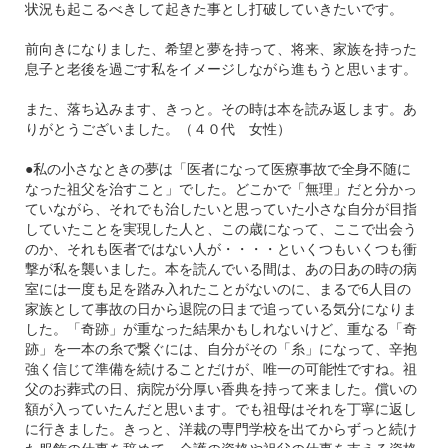
状況も起こるべきして起きた事とし打破していきたいです。
前向きになりました、希望と夢を持って、将来、
家族を持った
息子と老後を過ごす私をイメージしながら進もうと思
います。
また、落ち込みます、きっと。その時は本を読み返します。あ
りがとうございました。（４０代 女性）
●私の小さなときの夢は「医者になって医療事故で全身不随に
なった祖父を治すこと」でした。どこかで「無理」だと分かっ
ていながら、それでも治したいと思っていた小さな自分が目指
していたことを実現した人と、この歳になって、ここで出会う
のか、それも医者ではない人が・・・・といくつもいくつも衝
撃が私を襲いました。本を読んでいる間は、あの日あの時の病
室には一度も足を踏み入れたことがないのに、まるで6人目の
家族として事故の日から退院の日まで追っている気分になりま
した。「奇跡」が重なった結果かもしれないけど、重なる「奇
跡」を一本の糸で繋ぐには、自分がその「糸」になって、辛抱
強く信じて準備を続けることだけが、唯一の可能性ですね。祖
父のお葬式の日、病院が分厚い香典を持って来ました。償いの
額が入っていたんだと思います。でも祖母はそれを丁寧に返し
に行きました。きっと、洋裁の専門学校を出てからずっと続け