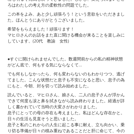
ろはわたしの考え方の柔軟性の問題でした。
この本をよみ、あと少し頑張ろう！という意欲をいただきまし
た。ほんとうにありがとうございました。
希望をもらえました！頑張ります！
マヒロさんのお話をまた直に聞ける機会が来ることを楽しみに
しています。(20代 教諭 女性)
●すぐに開けられませんでした。数週間前からの私の精神状態
がどん底で、何もする気にならなくて…
でも何もしなかったら、何も変わらないのもわかりつつ、
逃げ
てました。こんな状態だと息子も不安になると思い、息子の為
にもと、今朝、
封を切って読み始めました。
読んでいると、マヒロさん、娘さん、二人の息子さんが浮かん
できて何度も涙と鼻を拭きながら読み
終わりました。経過が詳
しく書かれていて当時の大変さがわかりました。
息子にとっての母の存在も考えました。私はどんな存在かと。
日々の生活も見直そうと思いました。
息子と私のこれからの人生に起こる事に耐え、立ち向かい、
乗
り切る準備が日々の積み重ねであることだと肝に命じて、
今の