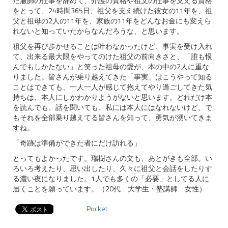
た服飾の仕事を辞めて、介護の資格や祖父の仕事を支える資格
をとって、24時間365日、祖父を支え続けた彼女の11年を、祖
父と祖母の2人の11年を、家族の11年をどんなお金にも変えら
れないと知っていたからなんだろうな、と思います。
祖父を再び歩かせることは叶わなかったけど、事実を受け入れ
て、出来る最大限をやってのけた祖父の前向きさと、「誰も恨
んでもしかたない」と笑った祖母の愛が、本の中の2人に重な
りました。皆さんが乗り越えてきた「事実」はこうやって知る
ことはできても、一人一人が感じて抱えてやり過ごしてきた気
持ちは、本人にしかわかりようがないと思います。どれだけ本
を読んでも、話を聞いても、私には本人にはなれないけど、で
もそれを全部乗り越えてる皆さんを知って、勇気が湧いてきま
すね。
「奇跡は準備ができた者にだけ訪れる」
とってもよかったです。瑞樹さんの文も、あとがきも全部。い
ろいろ考えたり、思い出したり、久々に祖父と会話をしたりす
る濃い夜になりました。1人でも多くの「必要」としてる人に
届くことを願っています。（20代 大学生・塾講師 女性）
Pocket