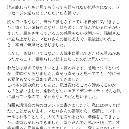
読み終わったあと居ても立っても居られない気持ちになり、メ
ッセージを送らせていただいた次第です。
読んでいるうちに、自分の腰をさすっている自分に気づきまし
た。痛々しい気持ちになり、顔を渋くして読んでいる自分がい
ました。腰をさすっているこの感覚もない状態から、瑞樹さん
の立ち上がりと、マヒロさんの信じる力で、最後は歩いたこ
と、本当に奇跡だと感じました。
しかし、奇跡だけではない、入院中に重ねてきた積み重ねがあ
ったからこそ、素晴らしい結末になったのだと思います。
わたしは頑固で頭が固いとよく言われます。意地っ張りという
か、柔軟性がありません。直そう直そうと思ってても、特に何
も変化もなく今日まで過ごしてきました。
この本を読み終わったあと、私は変わることを諦めてるのか
も？と思いました。柔軟性がない＝アイデンティティ そんな風
に思っているので、変わらないのだと思いました。
前回も講演会の時のコメントに書きましたが、私にはやりとげ
たいことがあります。マヒロさんの講演から、感情にコントロ
ールされることなく、人間力を高めるため、準備をしてきまし
た。体型も変わってきました、落ち込んでた私から脱して、性
格も明るく元気も戻ってきました。しかし、変えられないとこ