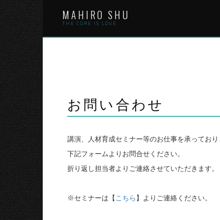
Skip
MAHIRO SHU
to
content
THE CORE IS LOVE
お問い合わせ
講演、人材育成セミナー等のお仕事を承っており
下記フォームよりお問合せください。
折り返し担当者よりご連絡させていただきます。
※セミナーは【
こちら
】よりご連絡ください。