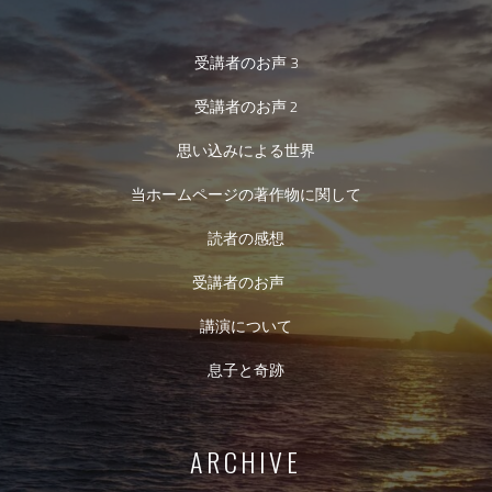
受講者のお声 3
受講者のお声 2
思い込みによる世界
当ホームページの著作物に関して
読者の感想
受講者のお声
講演について
息子と奇跡
ARCHIVE