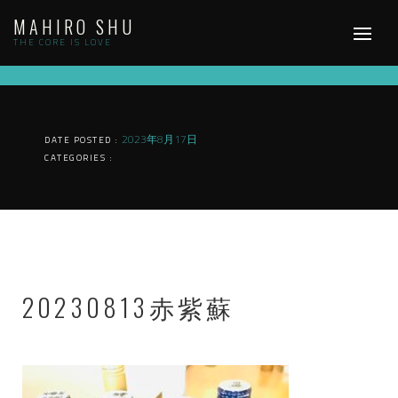
Skip
MAHIRO SHU
to
content
THE CORE IS LOVE
2023年8月17日
DATE POSTED :
CATEGORIES :
20230813赤紫蘇