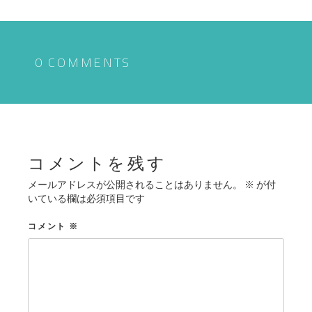
ナ
ビ
ゲ
0 COMMENTS
ー
シ
ョ
ン
コメントを残す
メールアドレスが公開されることはありません。
※
が付
いている欄は必須項目です
コメント
※