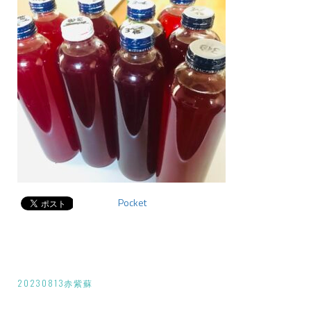
Pocket
投
20230813赤紫蘇
稿