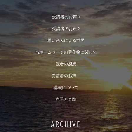
受講者のお声 3
受講者のお声 2
思い込みによる世界
当ホームページの著作物に関して
読者の感想
受講者のお声
講演について
息子と奇跡
ARCHIVE