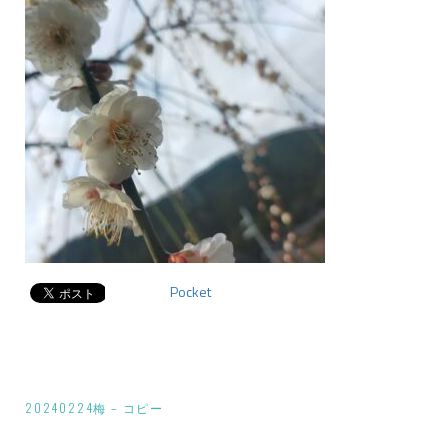
Pocket
投
20240224梅 – コピー
稿