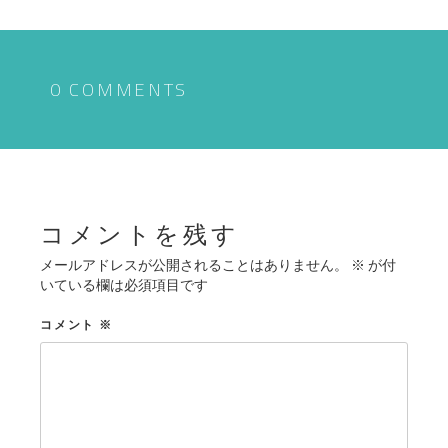
ナ
ビ
ゲ
0 COMMENTS
ー
シ
ョ
ン
コメントを残す
メールアドレスが公開されることはありません。
※
が付
いている欄は必須項目です
コメント
※