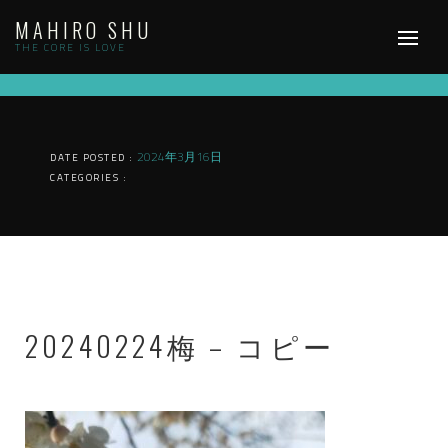
Skip
MAHIRO SHU
to
content
THE CORE IS LOVE
2024年3月16日
DATE POSTED :
CATEGORIES :
20240224梅 – コピー