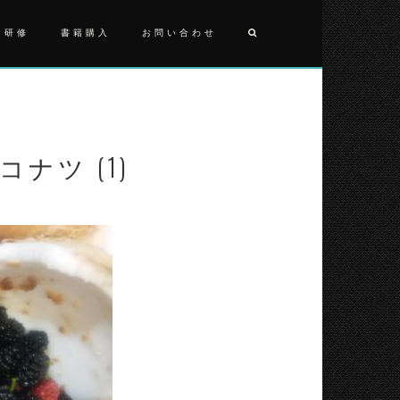
・研修
書籍購入
お問い合わせ
投
2025053
コ
稿
コ
ナ
ナ
ツ
ココナツ (1)
ビ
(1)
ゲ
ー
シ
ョ
ン