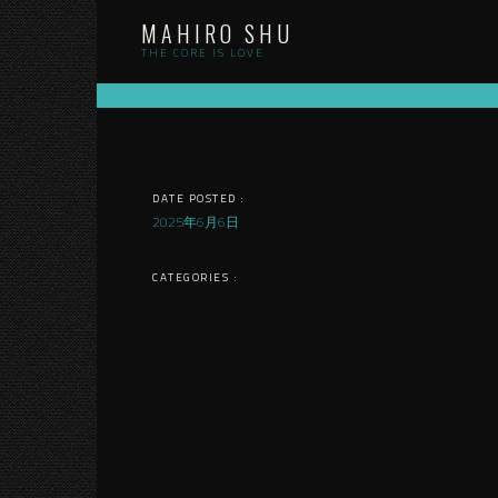
Skip
MAHIRO SHU
to
content
THE CORE IS LOVE
DATE POSTED :
2025年6月6日
CATEGORIES :