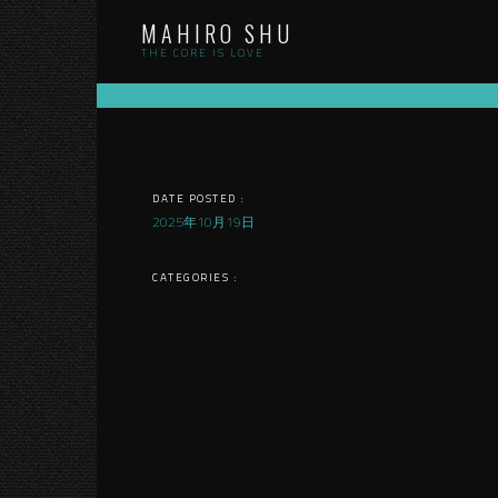
Skip
MAHIRO SHU
to
content
THE CORE IS LOVE
DATE POSTED :
2025年10月19日
CATEGORIES :