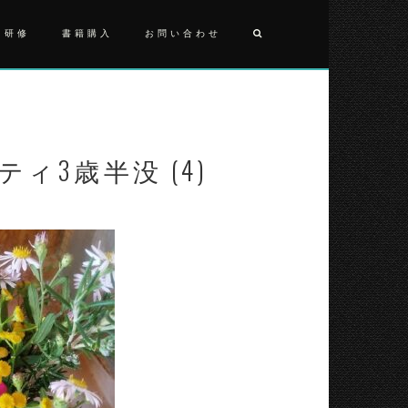
・研修
書籍購入
お問い合わせ
投
2025101
ピ
稿
テ
ナ
ィ
3
ピティ3歳半没 (4)
ビ
歳
半
ゲ
没
ー
(4)
シ
ョ
ン