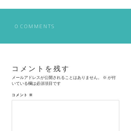
ナ
ビ
ゲ
0 COMMENTS
ー
シ
ョ
ン
コメントを残す
メールアドレスが公開されることはありません。
※
が付
いている欄は必須項目です
コメント
※