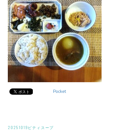
Pocket
投
20251019ピティスープ
稿