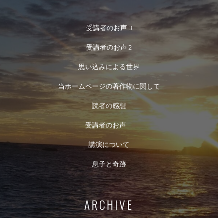
受講者のお声 3
受講者のお声 2
思い込みによる世界
当ホームページの著作物に関して
読者の感想
受講者のお声
講演について
息子と奇跡
ARCHIVE