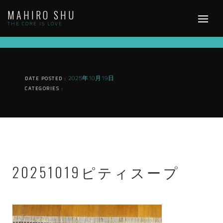
Skip
MAHIRO SHU
to
content
THE CORE IS LOVE
2025年10月19日
DATE POSTED :
CATEGORIES :
20251019ピティスープ