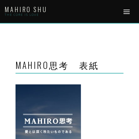
Skip
MAHIRO SHU
to
content
THE CORE IS LOVE
MAHIRO思考 表紙