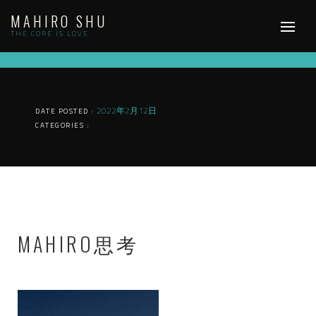
Skip
MAHIRO SHU
to
content
THE CORE IS LOVE
2022年2月12日
DATE POSTED :
CATEGORIES :
MAHIRO思考