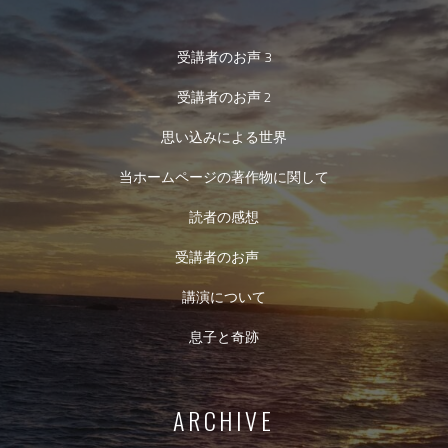
受講者のお声 3
受講者のお声 2
思い込みによる世界
当ホームページの著作物に関して
読者の感想
受講者のお声
講演について
息子と奇跡
ARCHIVE