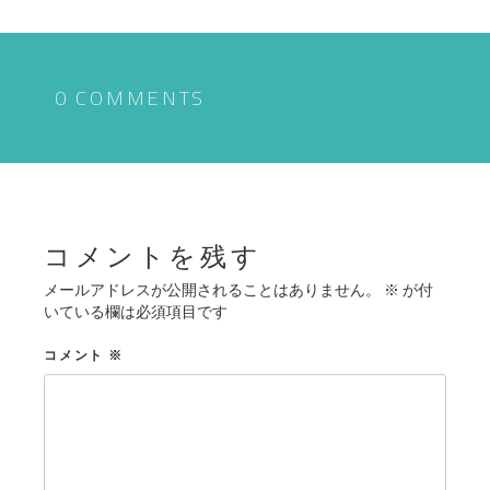
ナ
ビ
ゲ
0 COMMENTS
ー
シ
ョ
ン
コメントを残す
メールアドレスが公開されることはありません。
※
が付
いている欄は必須項目です
コメント
※