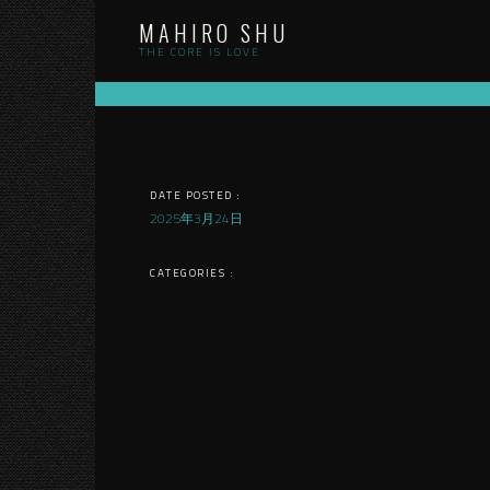
Skip
MAHIRO SHU
to
content
THE CORE IS LOVE
DATE POSTED :
2025年3月24日
CATEGORIES :