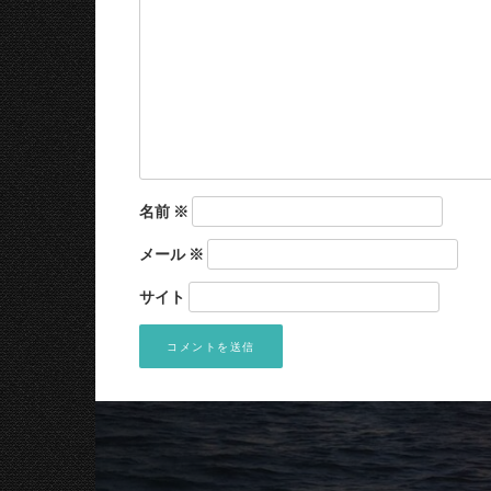
名前
※
メール
※
サイト