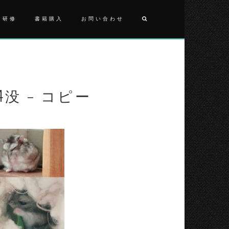
・研修
書籍購入
お問い合わせ
投
ウ
ー
稿
タ
ナ
ン
324
4没 – コピー
ビ
没
–
ゲ
コ
ー
ピ
ー
シ
ョ
ン