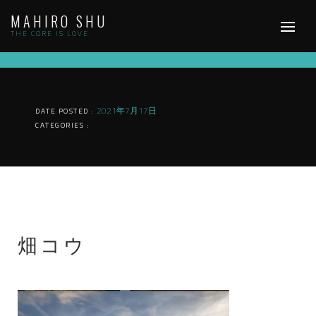
Skip
MAHIRO SHU
to
content
THE CORE IS LOVE
2021年7月17日
DATE POSTED :
CATEGORIES :
畑コウ