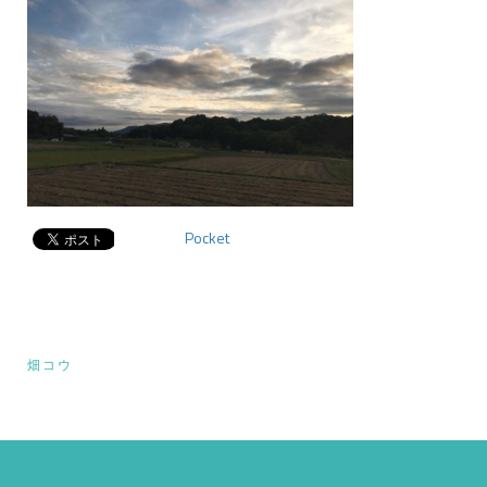
Pocket
投
畑コウ
稿
ナ
ビ