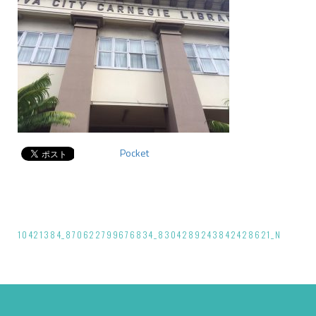
Pocket
投
10421384_870622799676834_8304289243842428621_N
稿
ナ
ビ