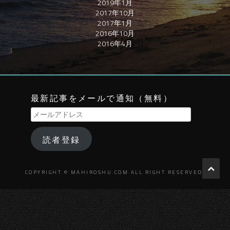
2019年1月
2017年10月
2017年1月
2016年10月
2016年4月
最新記事をメールで通知（無料）
メ
ー
ル
読者登録
ア
ド
レ
ス
COPYRIGHT © MAHIROSHU.COM ALL RIGHT RESERVED.