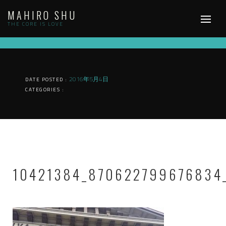
Skip
MAHIRO SHU
to
content
THE CORE IS LOVE
2016年5月4日
DATE POSTED :
CATEGORIES :
10421384_870622799676834