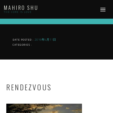
Skip
MAHIRO SHU
to
content
THE CORE IS LOVE
2016年4月11日
DATE POSTED :
CATEGORIES :
RENDEZVOUS