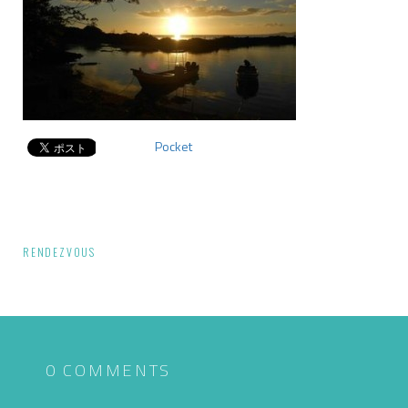
Pocket
投
RENDEZVOUS
稿
ナ
ビ
ゲ
0 COMMENTS
ー