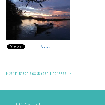
Pocket
投
1426147_578791668859950_1123436551_N
稿
ナ
ビ
0 COMMENTS