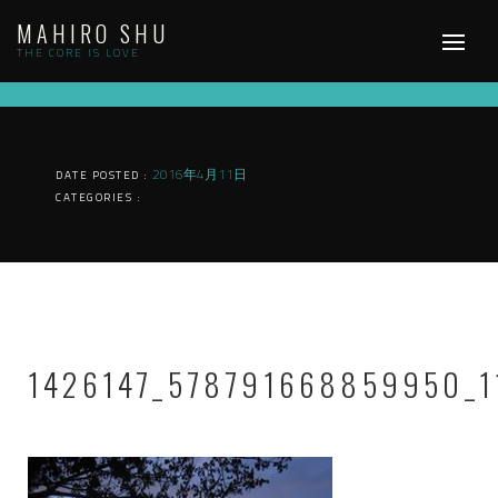
Skip
MAHIRO SHU
to
content
THE CORE IS LOVE
2016年4月11日
DATE POSTED :
CATEGORIES :
1426147_578791668859950_1