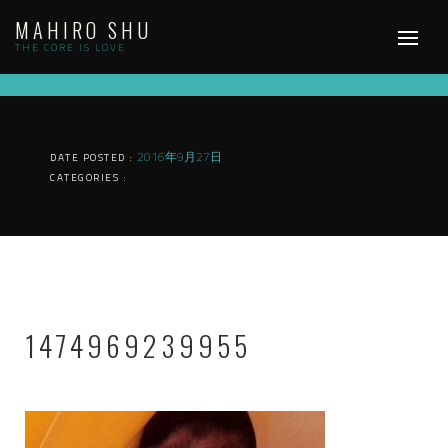
Skip
MAHIRO SHU
to
content
THE CORE IS LOVE
2016年9月27日
DATE POSTED :
CATEGORIES :
1474969239955