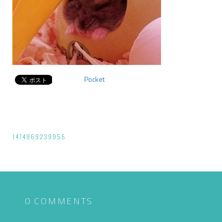
Pocket
投
1474969239955
稿
ナ
ビ
ゲ
0 COMMENTS
ー