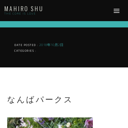
Skip
MAHIRO SHU
to
content
THE CORE IS LOVE
2018年10月2日
DATE POSTED :
CATEGORIES :
なんばパークス