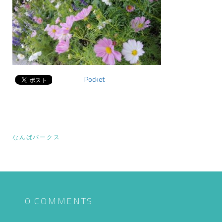
Pocket
投
なんばパークス
稿
ナ
ビ
ゲ
0 COMMENTS
ー