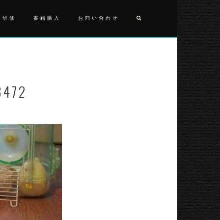
・研修
書籍購入
お問い合わせ
投
1540000
稿
ナ
3472
ビ
ゲ
ー
シ
ョ
ン