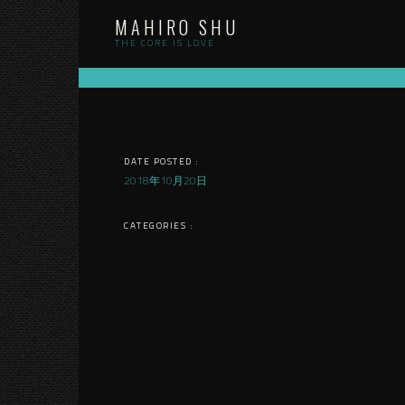
Skip
MAHIRO SHU
to
content
THE CORE IS LOVE
DATE POSTED :
2018年10月20日
CATEGORIES :