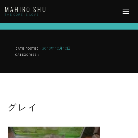
Skip
MAHIRO SHU
to
content
THE CORE IS LOVE
2018年12月12日
DATE POSTED :
CATEGORIES :
グレイ