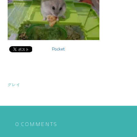
Pocket
投
グレイ
稿
ナ
ビ
ゲ
0 COMMENTS
ー