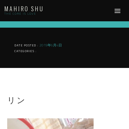
Skip
MAHIRO SHU
to
content
THE CORE IS LOVE
2019年6月4日
DATE POSTED :
CATEGORIES :
リン