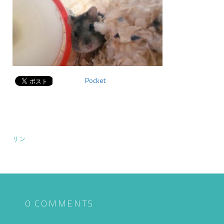
Pocket
投
リン
稿
ナ
ビ
ゲ
0 COMMENTS
ー