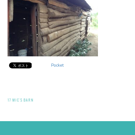
Pocket
投
17 MIC’S BARN
稿
ナ
ビ