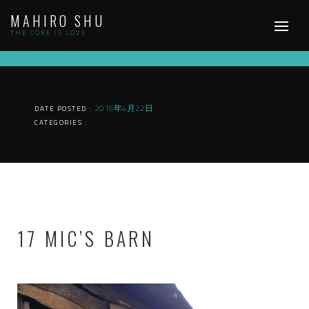
Skip
MAHIRO SHU
to
content
THE CORE IS LOVE
2016年4月22日
DATE POSTED :
CATEGORIES :
17 MIC’S BARN