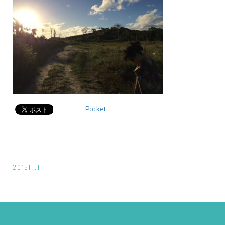
Pocket
投
2015FIJI
稿
ナ
ビ