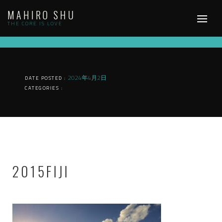
Skip
MAHIRO SHU
to
content
THE CORE IS LOVE
2024年4月2日
DATE POSTED :
CATEGORIES :
2015FIJI