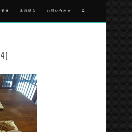
・研修
書籍購入
お問い合わせ
投
2020405
(4)
稿
ナ
4)
ビ
ゲ
ー
シ
ョ
ン