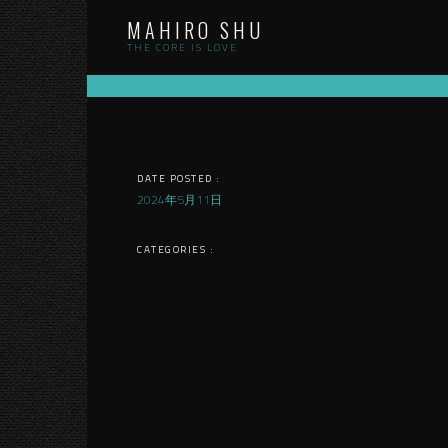
Skip
MAHIRO SHU
to
content
THE CORE IS LOVE
DATE POSTED :
2024年5月11日
CATEGORIES :