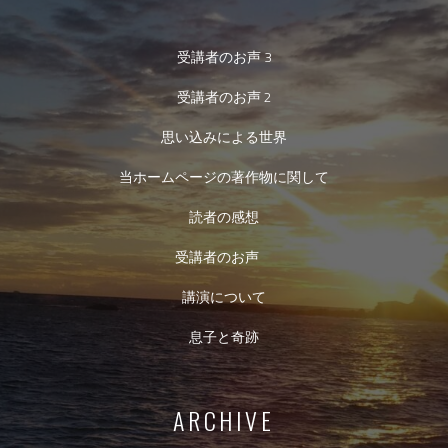
受講者のお声 3
受講者のお声 2
思い込みによる世界
当ホームページの著作物に関して
読者の感想
受講者のお声
講演について
息子と奇跡
ARCHIVE