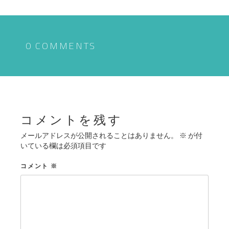
ナ
ビ
ゲ
0 COMMENTS
ー
シ
ョ
ン
コメントを残す
メールアドレスが公開されることはありません。
※
が付
いている欄は必須項目です
コメント
※