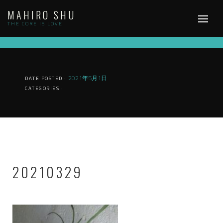
Skip
MAHIRO SHU
to
content
THE CORE IS LOVE
2021年5月1日
DATE POSTED :
CATEGORIES :
20210329