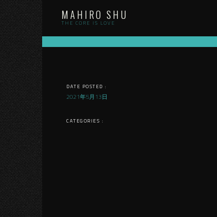
Skip
MAHIRO SHU
to
content
THE CORE IS LOVE
DATE POSTED :
2021年5月13日
CATEGORIES :