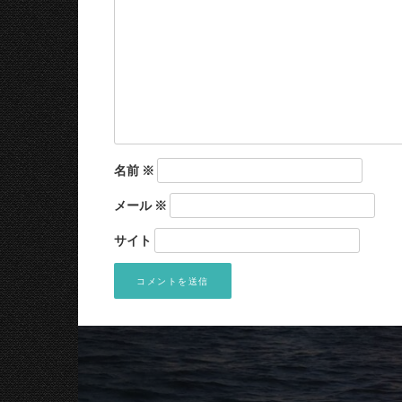
名前
※
メール
※
サイト