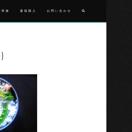
・研修
書籍購入
お問い合わせ
投
2021050
(2)
稿
ナ
2)
ビ
ゲ
ー
シ
ョ
ン