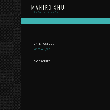
Skip
MAHIRO SHU
to
content
THE CORE IS LOVE
DATE POSTED :
2021年7月26日
CATEGORIES :