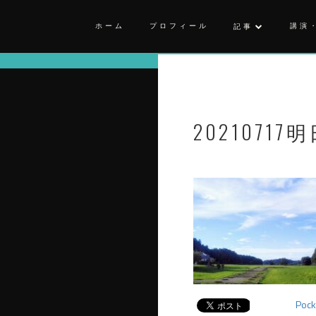
ホーム
プロフィール
講演
記事
20210717明
Pock