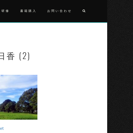
・研修
書籍購入
お問い合わせ
投
20210717
明
稿
日
ナ
香
(2)
日香 (2)
ビ
ゲ
ー
シ
ョ
ン
et