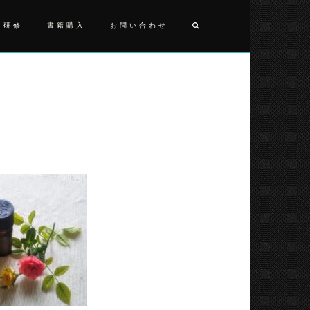
・研修
書籍購入
お問い合わせ
投
2021080
稿
ナ
ビ
ゲ
ー
シ
ョ
ン