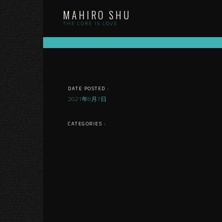
Skip
MAHIRO SHU
to
content
THE CORE IS LOVE
DATE POSTED :
2021年8月7日
CATEGORIES :