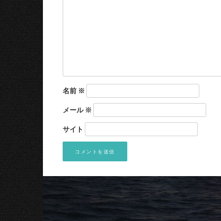
名前
※
メール
※
サイト