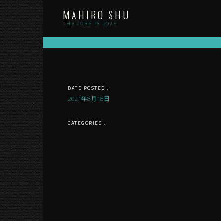
Skip
MAHIRO SHU
to
content
THE CORE IS LOVE
DATE POSTED :
2021年8月18日
CATEGORIES :