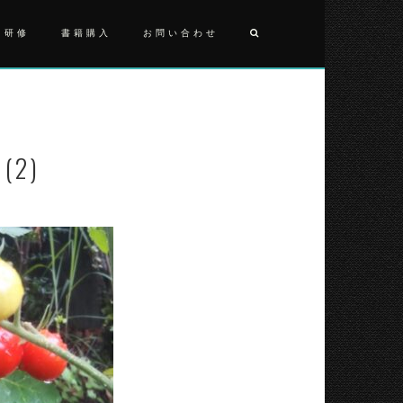
・研修
書籍購入
お問い合わせ
投
2021081
庭
稿
(2)
ナ
(2)
ビ
ゲ
ー
シ
ョ
ン