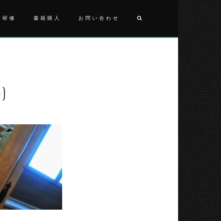
・研修
書籍購入
お問い合わせ
投
2021092
(4)
稿
ナ
4)
ビ
ゲ
ー
シ
ョ
ン