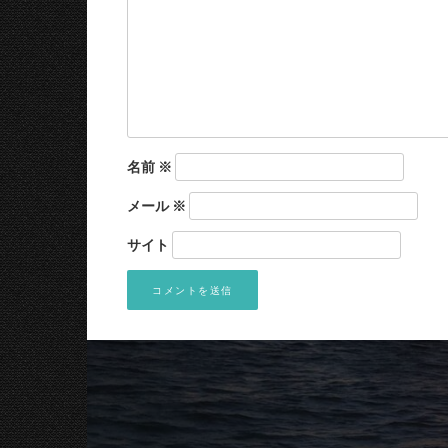
名前
※
メール
※
サイト