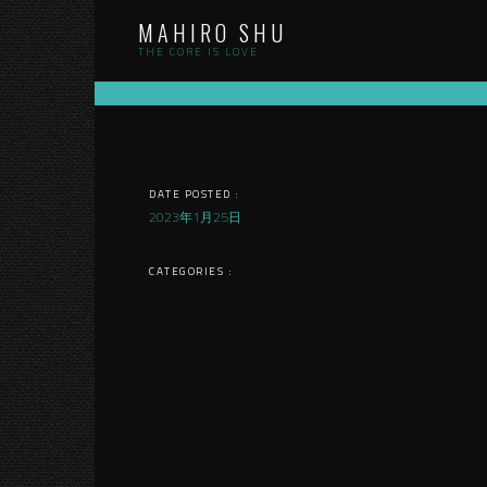
Skip
MAHIRO SHU
to
content
THE CORE IS LOVE
DATE POSTED :
2023年1月25日
CATEGORIES :