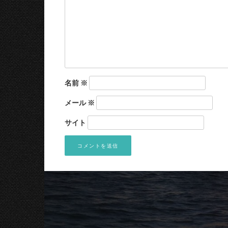
名前
※
メール
※
サイト