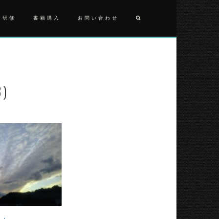
・研修
書籍購入
お問い合わせ
投
2022013
(3)
稿
ナ
3)
ビ
ゲ
ー
シ
ョ
ン