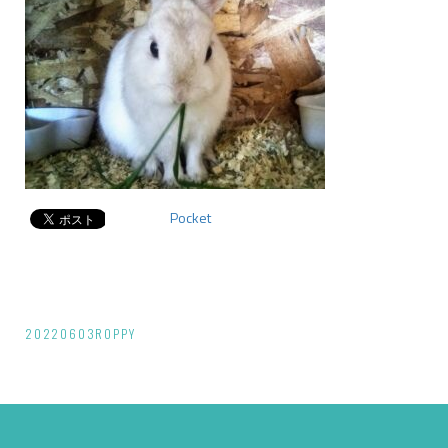
Pocket
投
20220603ROPPY
稿
ナ
ビ