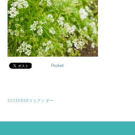
Pocket
投
20230606コリアンダー
稿
ナ
ビ