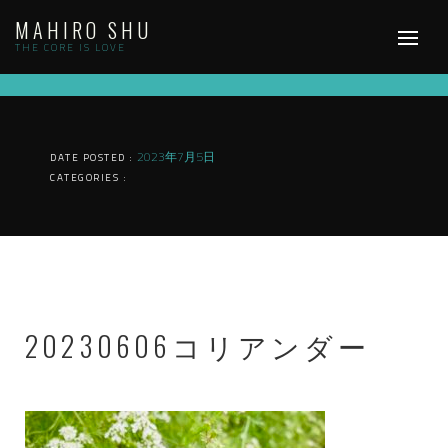
Skip
MAHIRO SHU
to
content
THE CORE IS LOVE
2023年7月5日
DATE POSTED :
CATEGORIES :
20230606コリアンダー