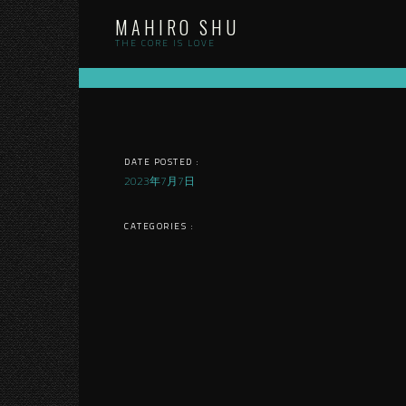
Skip
MAHIRO SHU
to
content
THE CORE IS LOVE
DATE POSTED :
2023年7月7日
CATEGORIES :