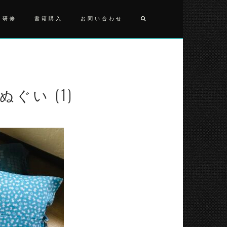
・研修
書籍購入
お問い合わせ
投
2023070
手
稿
ぬ
ナ
ぐ
い
手ぬぐい (1)
ビ
(1)
ゲ
ー
シ
ョ
ン