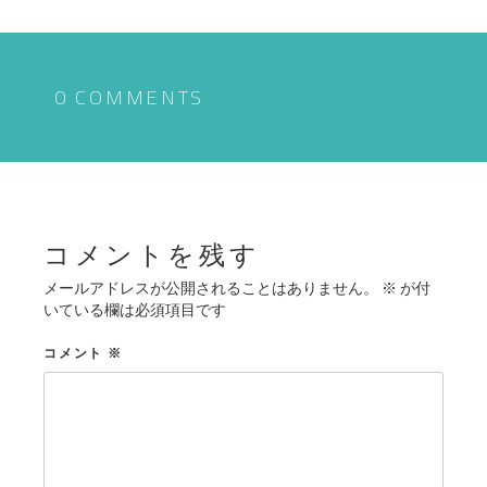
ナ
ビ
ゲ
0 COMMENTS
ー
シ
ョ
ン
コメントを残す
メールアドレスが公開されることはありません。
※
が付
いている欄は必須項目です
コメント
※