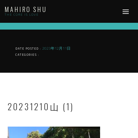
Skip
MAHIRO SHU
to
content
THE CORE IS LOVE
2023年12月11日
DATE POSTED :
CATEGORIES :
20231210山 (1)