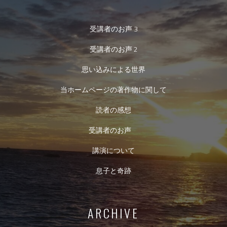
受講者のお声 3
受講者のお声 2
思い込みによる世界
当ホームページの著作物に関して
読者の感想
受講者のお声
講演について
息子と奇跡
ARCHIVE