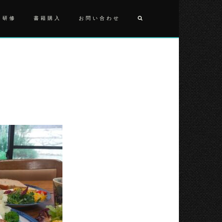
・研修
書籍購入
お問い合わせ
投
2024022
稿
ナ
ビ
ゲ
ー
シ
ョ
ン