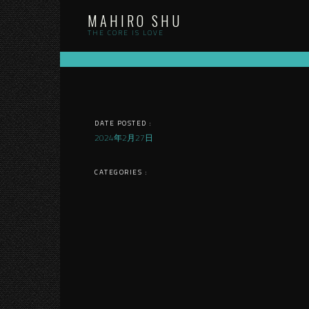
Skip
MAHIRO SHU
to
content
THE CORE IS LOVE
DATE POSTED :
2024年2月27日
CATEGORIES :