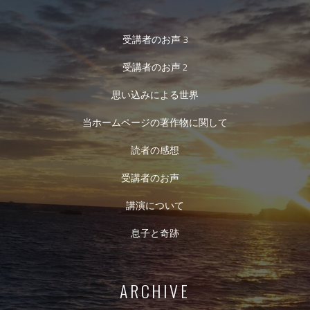
受講者のお声 3
受講者のお声 2
思い込みによる世界
当ホームページの著作物に関して
読者の感想
受講者のお声
講演について
息子と奇跡
ARCHIVE