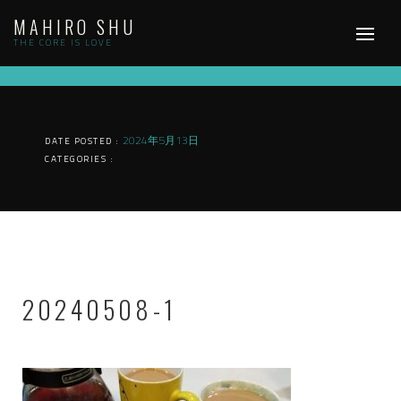
Skip
MAHIRO SHU
to
content
THE CORE IS LOVE
2024年5月13日
DATE POSTED :
CATEGORIES :
20240508-1