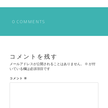
ナ
ビ
ゲ
0 COMMENTS
ー
シ
ョ
ン
コメントを残す
メールアドレスが公開されることはありません。
※
が付
いている欄は必須項目です
コメント
※