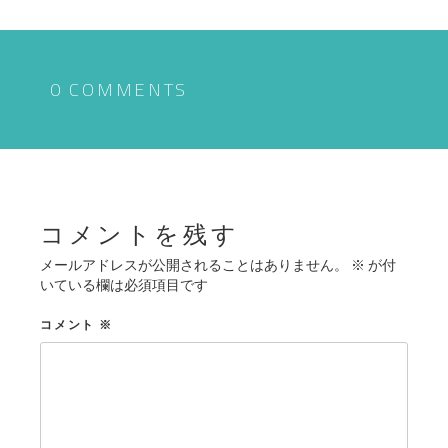
ナ
ビ
ゲ
0 COMMENTS
ー
シ
ョ
ン
コメントを残す
メールアドレスが公開されることはありません。
※
が付
いている欄は必須項目です
コメント
※