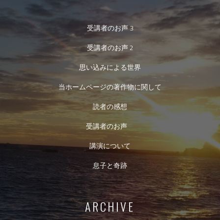
受講者のお声 3
受講者のお声 2
思い込みによる世界
当ホームページの著作物に関して
読者の感想
受講者のお声
講演について
息子と奇跡
ARCHIVE