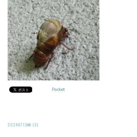
Pocket
投
20240713蝉 (3)
稿