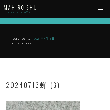
Skip
MAHIRO SHU
to
content
THE CORE IS LOVE
2024年7月13日
DATE POSTED :
CATEGORIES :
20240713蝉 (3)