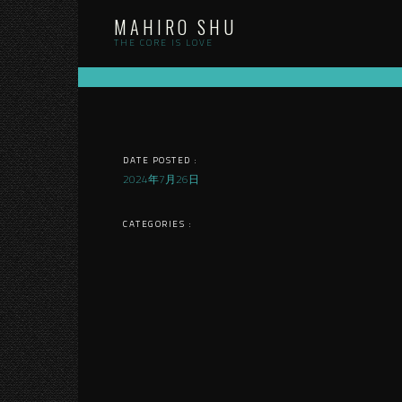
Skip
MAHIRO SHU
to
content
THE CORE IS LOVE
DATE POSTED :
2024年7月26日
CATEGORIES :