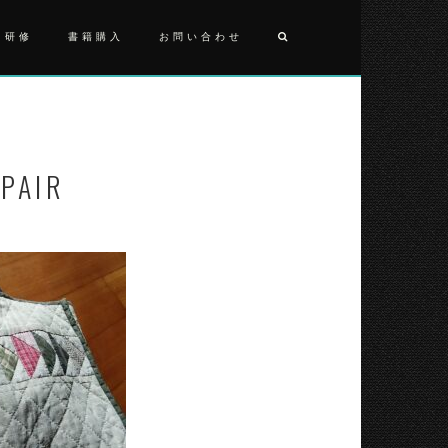
・研修
書籍購入
お問い合わせ
投
2024072
稿
ナ
PAIR
ビ
ゲ
ー
シ
ョ
ン