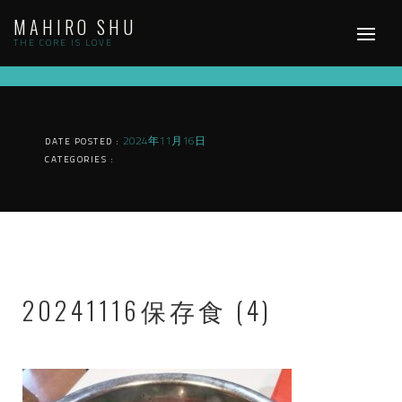
Skip
MAHIRO SHU
to
content
THE CORE IS LOVE
2024年11月16日
DATE POSTED :
CATEGORIES :
20241116保存食 (4)