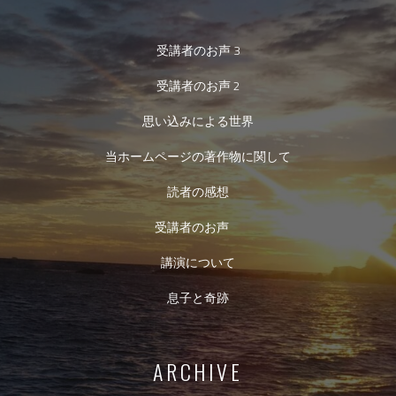
受講者のお声 3
受講者のお声 2
思い込みによる世界
当ホームページの著作物に関して
読者の感想
受講者のお声
講演について
息子と奇跡
ARCHIVE