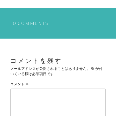
ナ
ビ
ゲ
0 COMMENTS
ー
シ
ョ
ン
コメントを残す
メールアドレスが公開されることはありません。
※
が付
いている欄は必須項目です
コメント
※