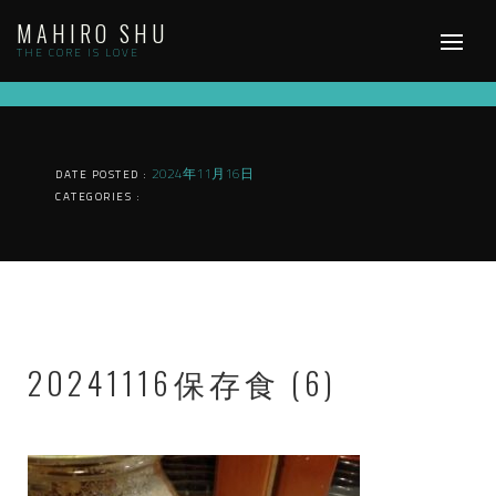
Skip
MAHIRO SHU
to
content
THE CORE IS LOVE
2024年11月16日
DATE POSTED :
CATEGORIES :
20241116保存食 (6)