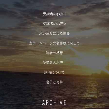
受講者のお声 3
受講者のお声 2
思い込みによる世界
当ホームページの著作物に関して
読者の感想
受講者のお声
講演について
息子と奇跡
ARCHIVE