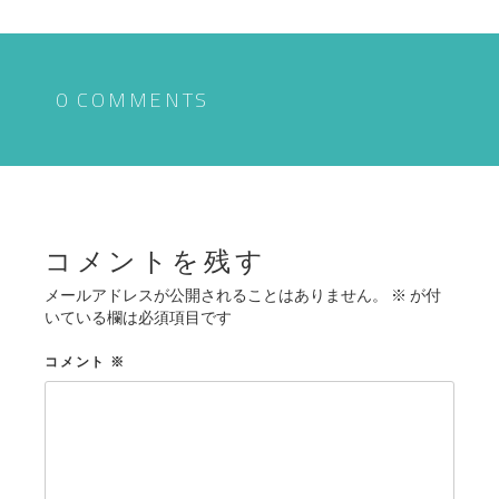
ナ
ビ
ゲ
0 COMMENTS
ー
シ
ョ
ン
コメントを残す
メールアドレスが公開されることはありません。
※
が付
いている欄は必須項目です
コメント
※