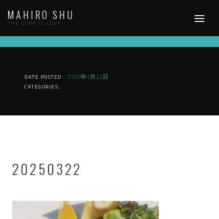
Skip
MAHIRO SHU
to
content
THE CORE IS LOVE
2025年3月22日
DATE POSTED :
CATEGORIES :
20250322