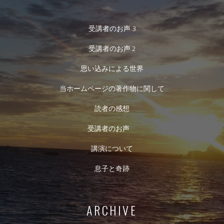
受講者のお声 3
受講者のお声 2
思い込みによる世界
当ホームページの著作物に関して
読者の感想
受講者のお声
講演について
息子と奇跡
ARCHIVE