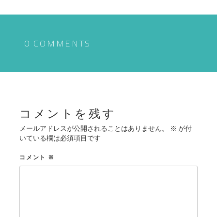
ナ
ビ
ゲ
0 COMMENTS
ー
シ
ョ
ン
コメントを残す
メールアドレスが公開されることはありません。
※
が付
いている欄は必須項目です
コメント
※