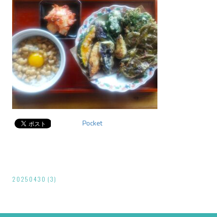
Pocket
投
20250430 (3)
稿
ナ