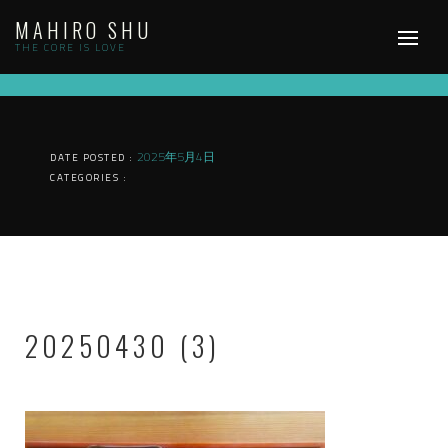
Skip
MAHIRO SHU
to
content
THE CORE IS LOVE
2025年5月4日
DATE POSTED :
CATEGORIES :
20250430 (3)