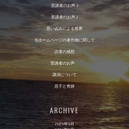
受講者のお声 3
受講者のお声 2
思い込みによる世界
当ホームページの著作物に関して
読者の感想
受講者のお声
講演について
息子と奇跡
ARCHIVE
2025年9月