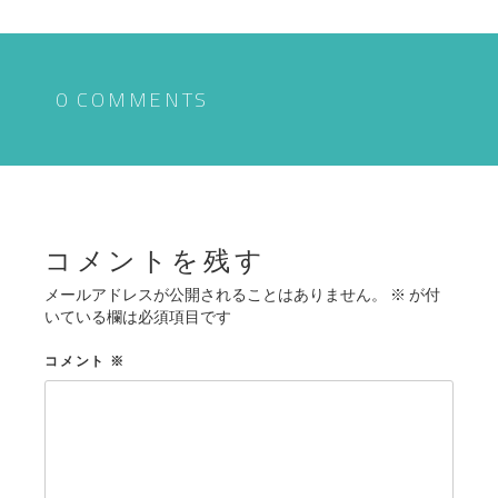
ナ
ビ
ゲ
0 COMMENTS
ー
シ
ョ
ン
コメントを残す
メールアドレスが公開されることはありません。
※
が付
いている欄は必須項目です
コメント
※