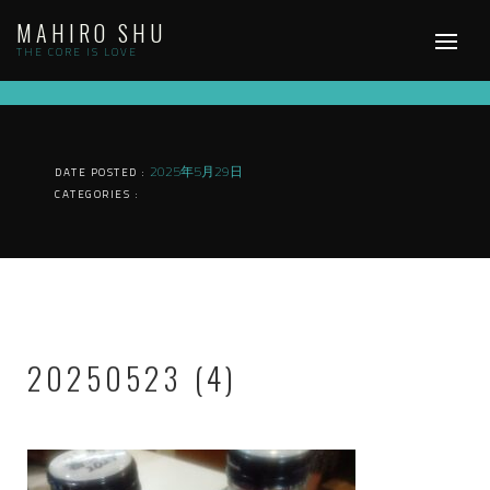
Skip
MAHIRO SHU
to
content
THE CORE IS LOVE
2025年5月29日
DATE POSTED :
CATEGORIES :
20250523 (4)