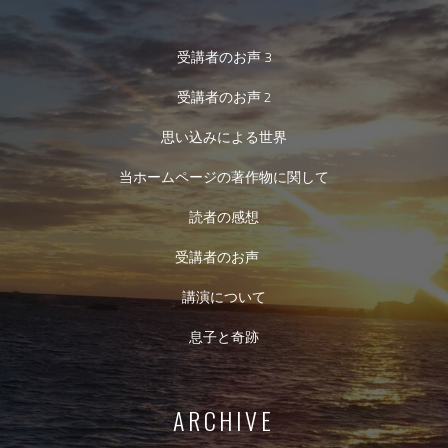
受講者のお声 3
受講者のお声 2
思い込みによる世界
当ホームページの著作物に関して
読者の感想
受講者のお声
講演について
息子と奇跡
ARCHIVE