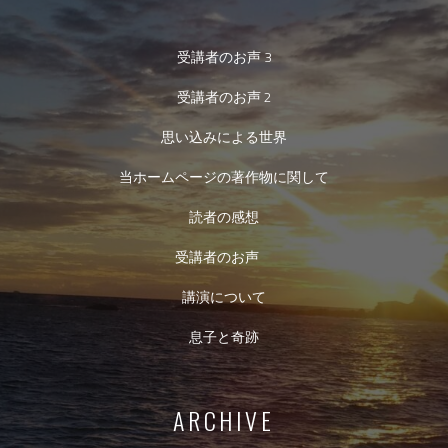
受講者のお声 3
受講者のお声 2
思い込みによる世界
当ホームページの著作物に関して
読者の感想
受講者のお声
講演について
息子と奇跡
ARCHIVE