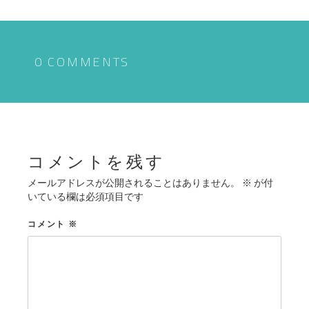
ナ
ビ
ゲ
0 COMMENTS
ー
シ
ョ
ン
コメントを残す
メールアドレスが公開されることはありません。
※
が付
いている欄は必須項目です
コメント
※