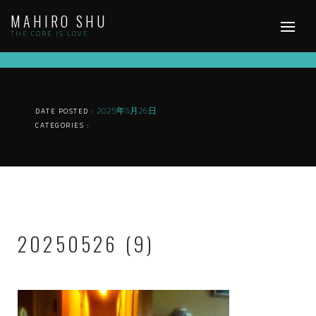
Skip
MAHIRO SHU
to
content
THE CORE IS LOVE
2025年5月26日
DATE POSTED :
CATEGORIES :
20250526 (9)