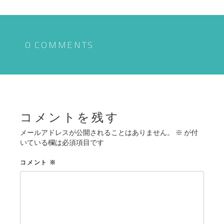
ナ
ビ
ゲ
0 COMMENTS
ー
シ
ョ
ン
コメントを残す
メールアドレスが公開されることはありません。
※
が付
いている欄は必須項目です
コメント
※