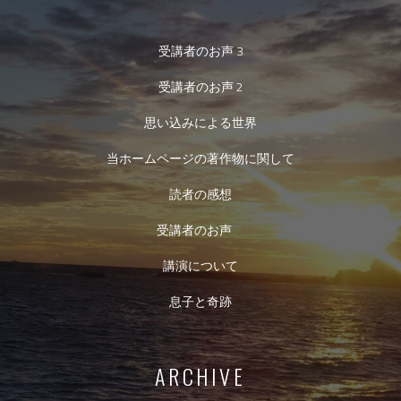
受講者のお声 3
受講者のお声 2
思い込みによる世界
当ホームページの著作物に関して
読者の感想
受講者のお声
講演について
息子と奇跡
ARCHIVE