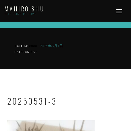
Skip
MAHIRO SHU
to
content
THE CORE IS LOVE
2025年6月1日
DATE POSTED :
CATEGORIES :
20250531-3