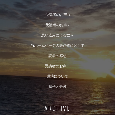
受講者のお声 3
受講者のお声 2
思い込みによる世界
当ホームページの著作物に関して
読者の感想
受講者のお声
講演について
息子と奇跡
ARCHIVE