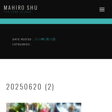
Skip
MAHIRO SHU
to
content
THE CORE IS LOVE
2025年6月20日
DATE POSTED :
CATEGORIES :
20250620 (2)