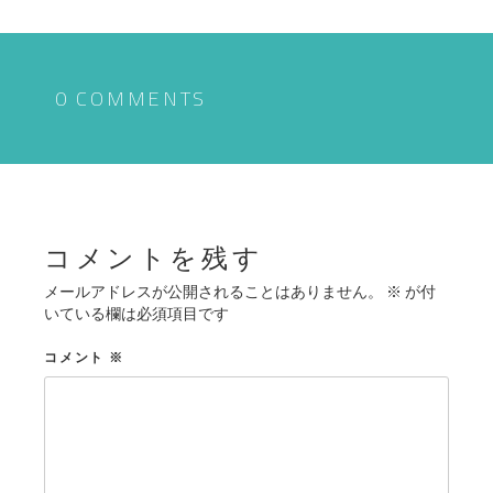
ナ
ビ
ゲ
0 COMMENTS
ー
シ
ョ
ン
コメントを残す
メールアドレスが公開されることはありません。
※
が付
いている欄は必須項目です
コメント
※