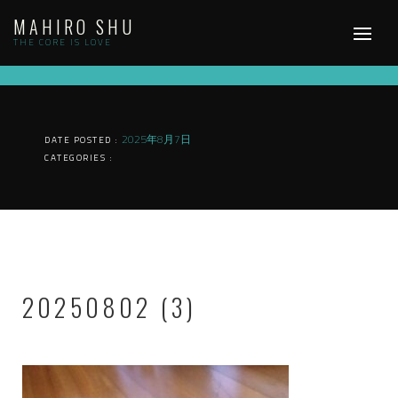
Skip
MAHIRO SHU
to
content
THE CORE IS LOVE
2025年8月7日
DATE POSTED :
CATEGORIES :
20250802 (3)