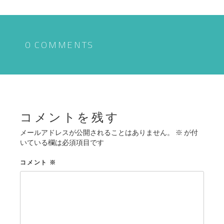
ナ
ビ
ゲ
0 COMMENTS
ー
シ
ョ
ン
コメントを残す
メールアドレスが公開されることはありません。
※
が付
いている欄は必須項目です
コメント
※