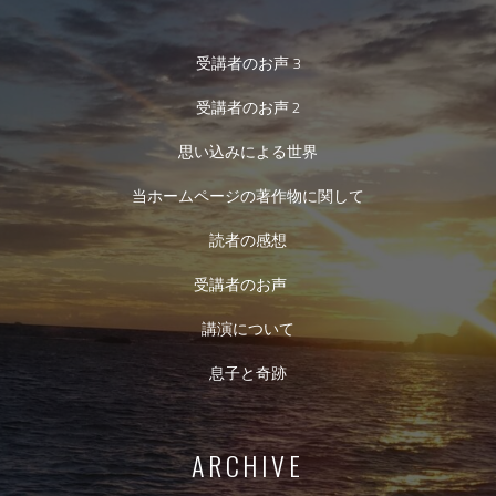
受講者のお声 3
受講者のお声 2
思い込みによる世界
当ホームページの著作物に関して
読者の感想
受講者のお声
講演について
息子と奇跡
ARCHIVE