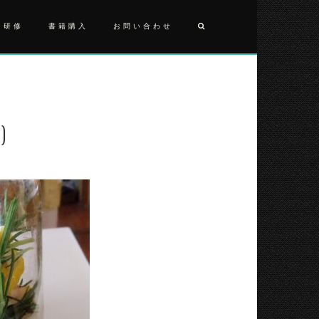
・研修
書籍購入
お問い合わせ
投
2025100
(2)
稿
ナ
)
ビ
ゲ
ー
シ
ョ
ン