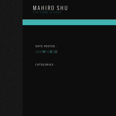
Skip
MAHIRO SHU
to
content
THE CORE IS LOVE
DATE POSTED :
2025年10月2日
CATEGORIES :